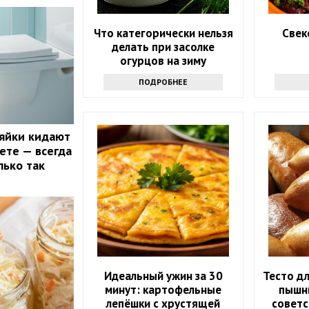
Что категорически нельзя
Свек
делать при засолке
огурцов на зиму
ПОДРОБНЕЕ
яйки кидают
аете — всегда
лько так
Идеальный ужин за 30
Тесто д
минут: картофельные
пышны
лепёшки с хрустящей
советс