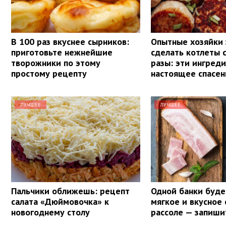
В 100 раз вкуснее сырников:
Опытные хозяйки 
приготовьте нежнейшие
сделать котлеты 
творожники по этому
разы: эти ингред
простому рецепту
настоящее спасен
ЛУЧШЕЕ
ЛУЧШЕЕ
Пальчики оближешь: рецепт
Одной банки буде
салата «Дюймовочка» к
мягкое и вкусное 
новогоднему столу
рассоле — запиши