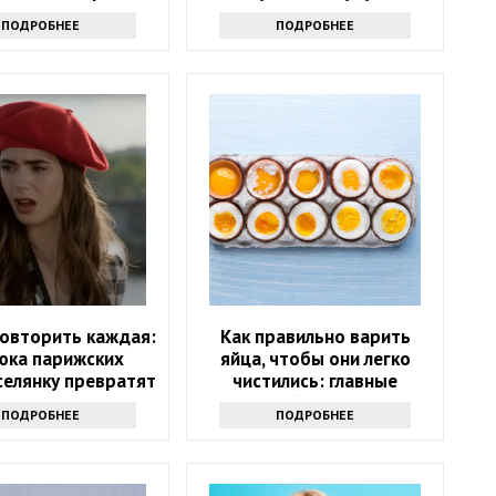
дин секрет
восторге
ПОДРОБНЕЕ
ПОДРОБНЕЕ
овторить каждая:
Как правильно варить
юка парижских
яйца, чтобы они легко
селянку превратят
чистились: главные
в модель
лайфхаки
ПОДРОБНЕЕ
ПОДРОБНЕЕ