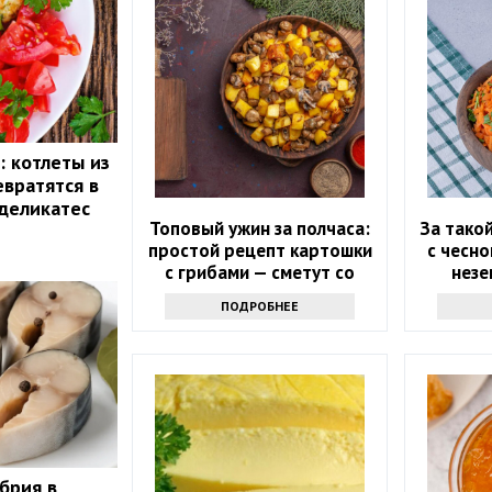
: котлеты из
евратятся в
деликатес
Топовый ужин за полчаса:
За такой
простой рецепт картошки
с чесно
с грибами — сметут со
незе
стола
секр
ПОДРОБНЕЕ
брия в