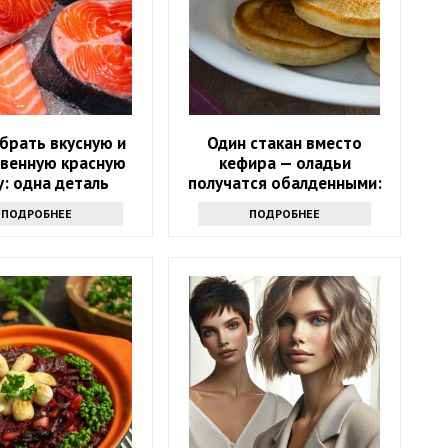
брать вкусную и
Один стакан вместо
твенную красную
кефира — оладьи
: одна деталь
получатся обалденными:
сскажет все
такие вы еще не
ПОДРОБНЕЕ
ПОДРОБНЕЕ
пробовали