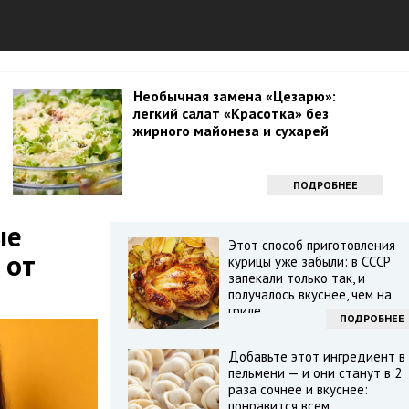
Необычная замена «Цезарю»:
легкий салат «Красотка» без
жирного майонеза и сухарей
ПОДРОБНЕЕ
ые
Этот способ приготовления
 от
курицы уже забыли: в СССР
запекали только так, и
получалось вкуснее, чем на
гриле
ПОДРОБНЕЕ
Добавьте этот ингредиент в
пельмени — и они станут в 2
раза сочнее и вкуснее:
понравится всем