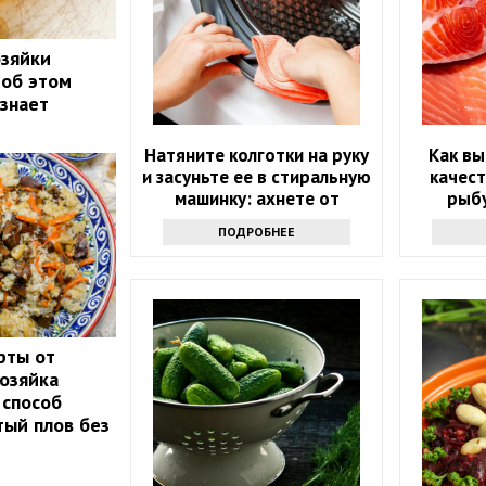
озяйки
 об этом
 знает
Натяните колготки на руку
Как вы
и засуньте ее в стиральную
качес
машинку: ахнете от
рыбу
результата
ра
ПОДРОБНЕЕ
рты от
озяйка
 способ
тый плов без