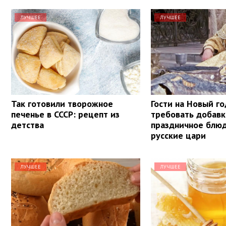
ЛУЧШЕЕ
ЛУЧШЕЕ
Так готовили творожное
Гости на Новый го
печенье в СССР: рецепт из
требовать добавк
детства
праздничное блю
русские цари
ЛУЧШЕЕ
ЛУЧШЕЕ