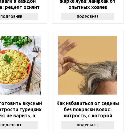
авали в каждой
жарке лука: лайфхак от
е: рецепт осилит
опытных хозяек
еопытная хозяйка
ПОДРОБНЕЕ
ПОДРОБНЕЕ
готовить вкусный
Как избавиться от седины
итрости турецких
без покраски волос:
к: не варить, а
хитрость, с которой
жарить
должна быть знакома
ПОДРОБНЕЕ
ПОДРОБНЕЕ
каждая женщина