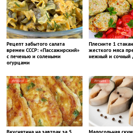
Рецепт забытого салата
Плесните 1 стакан
времен СССР: «Пассажирский»
жесткого мяса пр
с печенью и солеными
нежный и сочный 
огурцами
ЛУЧШЕЕ
ЛУЧШЕЕ
Вкуснятина на завтрак за 5
Малосольная скум