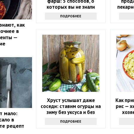
фарш: 5 способов, о
прод
которых вы не знали
пекарн
даже н
ПОДРОБНЕЕ
знают, как
сочнее в
иенты —
ие
Хруст услышат даже
Как при
соседи: ставим огурцы на
рис — х
зиму без уксуса и без
хозяе
т мало:
сахара – хранить можно
сало в
ПОДРОБНЕЕ
без подвала
те рецепт