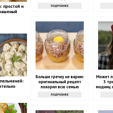
корочкой и тягучим сыром
о
: простой и
ПОДРОБНЕЕ
квашеный
Больше гречку не варим:
Может п
 пельменей:
оригинальный рецепт
3 тр
ительно
покорил всю семью
модниц 
ПОДРОБНЕЕ