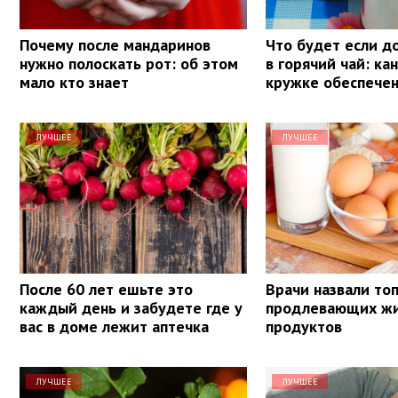
Почему после мандаринов
Что будет если д
нужно полоскать рот: об этом
в горячий чай: ка
мало кто знает
кружке обеспечен
ЛУЧШЕЕ
ЛУЧШЕЕ
После 60 лет ешьте это
Врачи назвали топ
каждый день и забудете где у
продлевающих ж
вас в доме лежит аптечка
продуктов
ЛУЧШЕЕ
ЛУЧШЕЕ