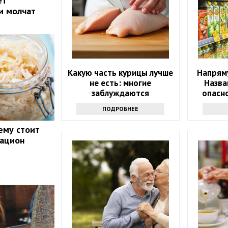
ет
и молчат
Какую часть курицы лучше
Напряму
не есть: многие
Назва
заблуждаются
опасн
ПОДРОБНЕЕ
ему стоит
рацион
у