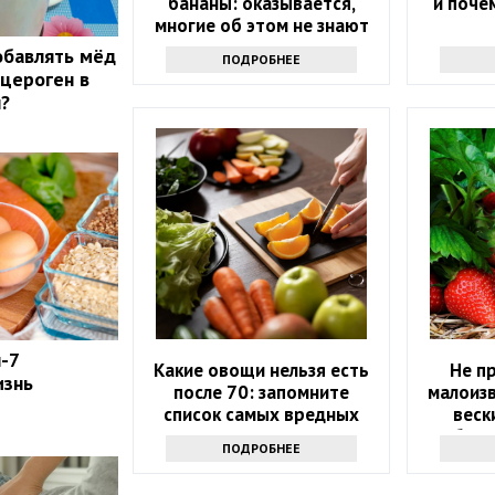
бананы: оказывается,
и поче
многие об этом не знают
обавлять мёд
ПОДРОБНЕЕ
нцероген в
?
-7
Какие овощи нельзя есть
Не п
изнь
после 70: запомните
малоизв
список самых вредных
веск
продуктов
клубник
ПОДРОБНЕЕ