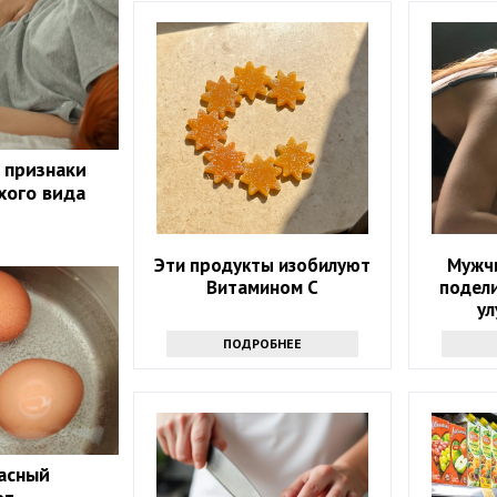
 признаки
хого вида
Эти продукты изобилуют
Мужч
Витамином С
подел
ул
ПОДРОБНЕЕ
пасный