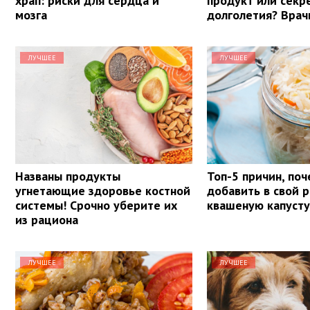
храп: риски для сердца и
продукт или секр
мозга
долголетия? Врач
ЛУЧШЕЕ
ЛУЧШЕЕ
Названы продукты
Топ-5 причин, поч
угнетающие здоровье костной
добавить в свой 
системы! Срочно уберите их
квашеную капуст
из рациона
ЛУЧШЕЕ
ЛУЧШЕЕ