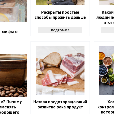
Раскрыты простые
Какой
способы прожить дольше
людям п
итог
ПОДРОБНЕЕ
е мифы о
те? Почему
Назван предотвращающий
Хо
аменять
развитие рака продукт
контрол
котор
 хорошего