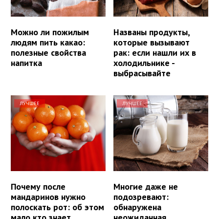
Можно ли пожилым
Названы продукты,
людям пить какао:
которые вызывают
полезные свойства
рак: если нашли их в
напитка
холодильнике -
выбрасывайте
ЛУЧШЕЕ
ЛУЧШЕЕ
Почему после
Многие даже не
мандаринов нужно
подозревают:
полоскать рот: об этом
обнаружена
мало кто знает
неожиданная