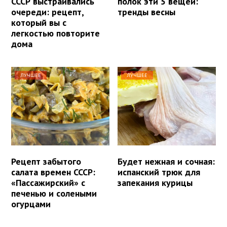
СССР выстраивались
полок эти 5 вещей:
очереди: рецепт,
тренды весны
который вы с
легкостью повторите
дома
ЛУЧШЕЕ
ЛУЧШЕЕ
Рецепт забытого
Будет нежная и сочная:
салата времен СССР:
испанский трюк для
«Пассажирский» с
запекания курицы
печенью и солеными
огурцами